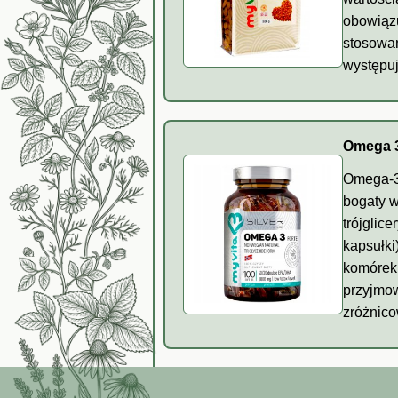
obowiązu
stosowan
występuj
Omega 3
Omega-3 
bogaty w
trójglic
kapsułki
komórek 
przyjmow
zróżnico