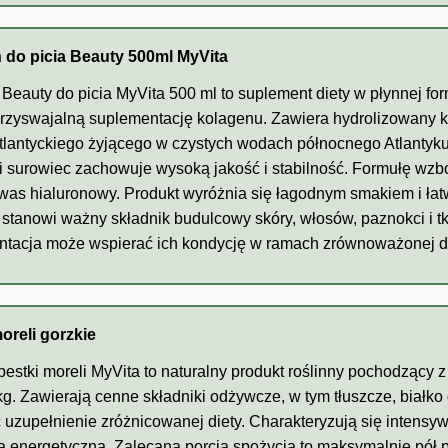
 do picia Beauty 500ml MyVita
Beauty do picia MyVita 500 ml to suplement diety w płynnej fo
rzyswajalną suplementację kolagenu. Zawiera hydrolizowany ko
tlantyckiego żyjącego w czystych wodach północnego Atlantyk
i surowiec zachowuje wysoką jakość i stabilność. Formułę wzb
was hialuronowy. Produkt wyróżnia się łagodnym smakiem i ła
stanowi ważny składnik budulcowy skóry, włosów, paznokci i t
tacja może wspierać ich kondycję w ramach zrównoważonej di
oreli gorzkie
pestki moreli MyVita to naturalny produkt roślinny pochodzący 
kg. Zawierają cenne składniki odżywcze, w tym tłuszcze, białko
 uzupełnienie zróżnicowanej diety. Charakteryzują się intens
ą energetyczną. Zalecana porcja spożycia to maksymalnie pół p