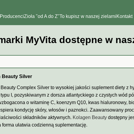
Producenci
Zioła "od A do Z"
To kupisz w naszej zielarni
Kontakt
marki MyVita dostępne w nasze
 Beauty Silver
Beauty Complex Silver to wysokiej jakości suplement diety z
typu I, pozyskiwanym z dorsza atlantyckiego z czystych wód p
wzbogacona o witaminę C, koenzym Q10, kwas hialuronowy, biot
spiera kondycję skóry, włosów i paznokci. Zaawansowany pro
łaściwości składników aktywnych.
Kolagen Beauty
dostępny jes
forma ułatwia codzienną suplementację.