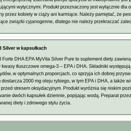
jącymi wytycznymi. Produkt przeznaczony jest wyłącznie dla o
y przez kobiety w ciąży ani karmiące. Należy pamiętać, że pest
ące związki cyjanogenne, dlatego nie należy przekraczać zaleca
 Silver w kapsułkach
Forte DHA EPA MyVita Silver Pure to suplement diety zawierają
 kwasy tłuszczowe omega-3 – EPA i DHA. Składniki występują 
erydów, w optymalnych proporcjach, co sprzyja ich dobrej przysw
) dostarcza 2000 mg oleju rybiego, w tym EPA i DHA, a także w
przed stresem oksydacyjnym. Produkt wyróżnia się niskim pozi
anie dwóch kapsułek dziennie, popijając wodą. Preparat przez
wanej diety i zdrowego stylu życia.