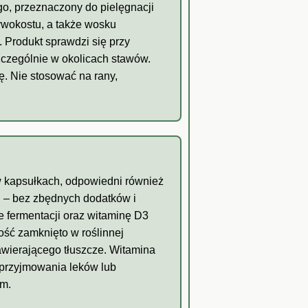
o, przeznaczony do pielęgnacji
żywokostu, a także wosku
. Produkt sprawdzi się przy
zczególnie w okolicach stawów.
. Nie stosować na rany,
w kapsułkach, odpowiedni również
h – bez zbędnych dodatków i
 fermentacji oraz witaminę D3
łość zamknięto w roślinnej
awierającego tłuszcze. Witamina
 przyjmowania leków lub
em.