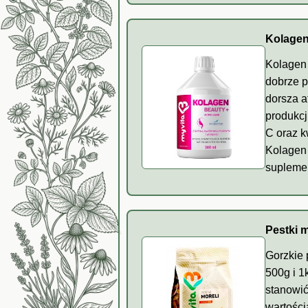
Kolagen
Kolagen 
dobrze p
dorsza a
produkcj
C oraz k
Kolagen 
suplemen
Pestki m
Gorzkie 
500g i 1
stanowić
wartości