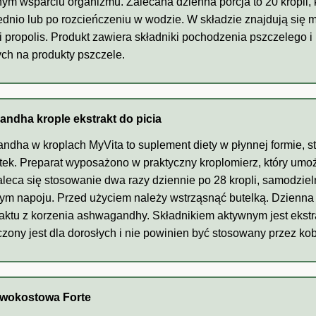
ym wsparciu organizmu. Zalecana dzienna porcja to 20 kropli
dnio lub po rozcieńczeniu w wodzie. W składzie znajdują się m.i
 propolis. Produkt zawiera składniki pochodzenia pszczelego i 
ch na produkty pszczele.
ndha krople ekstrakt do picia
dha w kroplach MyVita to suplement diety w płynnej formie, 
etek. Preparat wyposażono w praktyczny kroplomierz, który umo
Zaleca się stosowanie dwa razy dziennie po 28 kropli, samodzie
ym napoju. Przed użyciem należy wstrząsnąć butelką. Dzienna p
aktu z korzenia ashwagandhy. Składnikiem aktywnym jest ekst
zony jest dla dorosłych i nie powinien być stosowany przez kob
wokostowa Forte