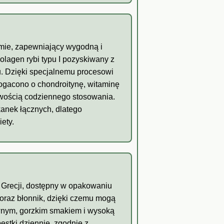
rmie, zapewniający wygodną i
lagen rybi typu I pozyskiwany z
u. Dzięki specjalnemu procesowi
ogacono o chondroitynę, witaminę
twością codziennego stosowania.
kanek łącznych, dlatego
ety.
z Grecji, dostępny w opakowaniu
 oraz błonnik, dzięki czemu mogą
ywnym, gorzkim smakiem i wysoką
estki dziennie, zgodnie z