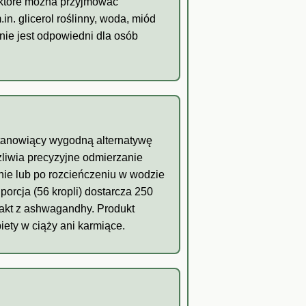
, które można przyjmować
n. glicerol roślinny, woda, miód
nie jest odpowiedni dla osób
stanowiący wygodną alternatywę
żliwia precyzyjne odmierzanie
lnie lub po rozcieńczeniu w wodzie
orcja (56 kropli) dostarcza 250
rakt z ashwagandhy. Produkt
iety w ciąży ani karmiące.