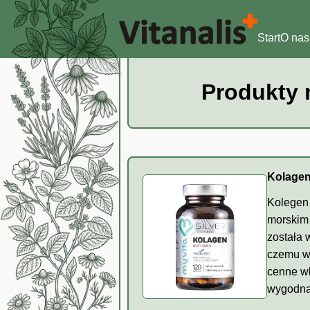
Start
O nas
Produkty 
Kolagen
Kolegen 
morskim 
została 
czemu w
cenne w
wygodna 