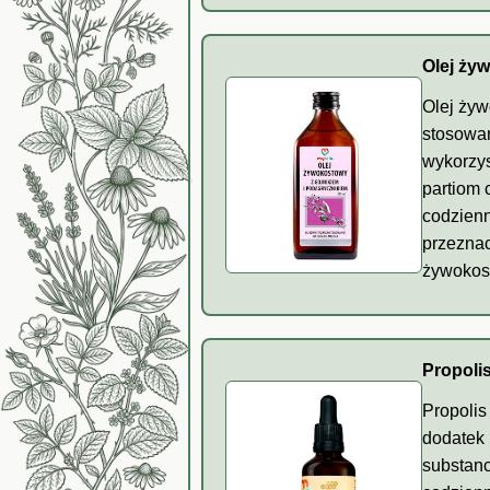
Olej ży
Olej żyw
stosowan
wykorzys
partiom 
codzienn
przeznac
żywokost
Propoli
Propolis
dodatek 
substanc