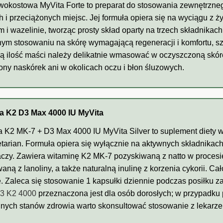
okostowa MyVita Forte to preparat do stosowania zewnętrzneg
h i przeciążonych miejsc. Jej formuła opiera się na wyciągu z 
m i wazelinie, tworząc prosty skład oparty na trzech składnikach
ym stosowaniu na skórę wymagającą regeneracji i komfortu, s
ą ilość maści należy delikatnie wmasować w oczyszczoną skórę
ny naskórek ani w okolicach oczu i błon śluzowych.
a K2 D3 Max 4000 IU MyVita
 K2 MK-7 + D3 Max 4000 IU MyVita Silver to suplement diety 
tarian. Formuła opiera się wyłącznie na aktywnych składnikac
czy. Zawiera witaminę K2 MK-7 pozyskiwaną z natto w procesie
aną z lanoliny, a także naturalną inulinę z korzenia cykorii. Ca
. Zaleca się stosowanie 1 kapsułki dziennie podczas posiłku z
D3 K2 4000
przeznaczona jest dla osób dorosłych; w przypadku
nych stanów zdrowia warto skonsultować stosowanie z lekarz