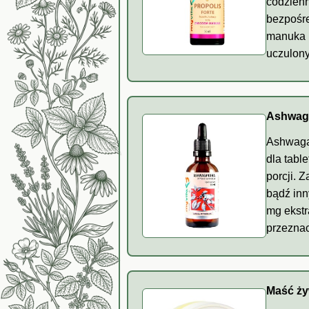
codzienn
bezpośre
manuka i
uczulony
Ashwaga
Ashwagan
dla tabl
porcji. 
bądź inn
mg ekstr
przeznac
Maść ży