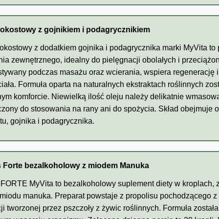
wokostowy z gojnikiem i podagrycznikiem
okostowy z dodatkiem gojnika i podagrycznika marki MyVita to
ia zewnętrznego, idealny do pielęgnacji obolałych i przeciążo
tywany podczas masażu oraz wcierania, wspiera regenerację 
ciała. Formuła oparta na naturalnych ekstraktach roślinnych zo
ym komforcie. Niewielką ilość oleju należy delikatnie wmasować
zony do stosowania na rany ani do spożycia. Skład obejmuje ol
u, gojnika i podagrycznika.
s Forte bezalkoholowy z miodem Manuka
 FORTE MyVita to bezalkoholowy suplement diety w kroplach, 
miodu manuka. Preparat powstaje z propolisu pochodzącego z p
ji tworzonej przez pszczoły z żywic roślinnych. Formuła zosta