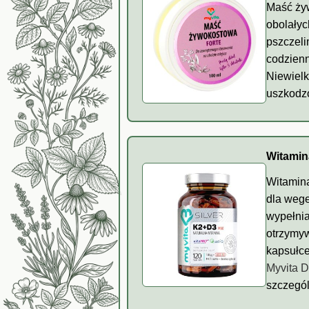
Maść żyw
obolałyc
pszczeli
codzienn
Niewielk
uszkodzo
Witamin
Witamina
dla wege
wypełnia
otrzymyw
kapsułce
Myvita 
szczegól