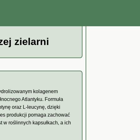
j zielarni
 hydrolizowanym kolagenem
ółnocnego Atlantyku. Formuła
ynę oraz L-leucynę, dzięki
ces produkcji pomaga zachować
t w roślinnych kapsułkach, a ich