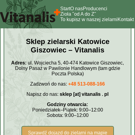
Start
O nas
Producenci
Zioła "od A do Z"
To kupisz w naszej zielarni
Kontakt
Sklep zielarski Katowice
Giszowiec – Vitanalis
Adres:
ul. Wojciecha 5, 40-474 Katowice Giszowiec,
Dolny Pasaż w Pawilonie Handlowym (tam gdzie
Poczta Polska)
Zadzwoń do nas:
+48 513-088-166
Napisz do nas:
sklep [at] vitanalis . pl
Godziny otwarcia:
Poniedziałek–Piątek: 9:00–12:00
Sobota: 9:00–12:00
Sprawdź dojazd do zielarni na mapie