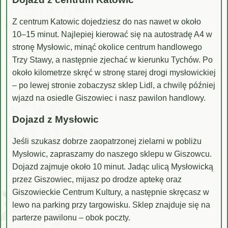
Z centrum Katowic dojedziesz do nas nawet w około
10–15 minut. Najlepiej kierować się na autostradę A4 w
stronę Mysłowic, minąć okolice centrum handlowego
Trzy Stawy, a następnie zjechać w kierunku Tychów. Po
około kilometrze skręć w stronę starej drogi mysłowickiej
– po lewej stronie zobaczysz sklep Lidl, a chwilę później
wjazd na osiedle Giszowiec i nasz pawilon handlowy.
Dojazd z Mysłowic
Jeśli szukasz dobrze zaopatrzonej zielarni w pobliżu
Mysłowic, zapraszamy do naszego sklepu w Giszowcu.
Dojazd zajmuje około 10 minut. Jadąc ulicą Mysłowicką
przez Giszowiec, mijasz po drodze aptekę oraz
Giszowieckie Centrum Kultury, a następnie skręcasz w
lewo na parking przy targowisku. Sklep znajduje się na
parterze pawilonu – obok poczty.