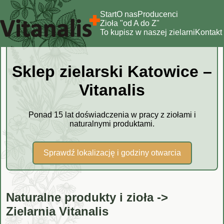
Start
O nas
Producenci
Zioła "od A do Z"
To kupisz w naszej zielarni
Kontakt
Sklep zielarski Katowice –
Vitanalis
Ponad 15 lat doświadczenia w pracy z ziołami i
naturalnymi produktami.
Sprawdź lokalizację i godziny otwarcia
Naturalne produkty i zioła ->
Zielarnia Vitanalis