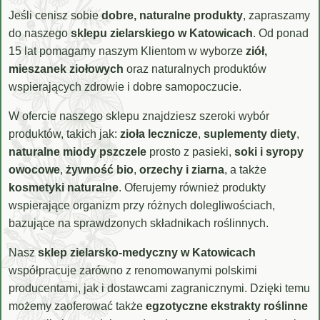
Jeśli cenisz sobie
dobre, naturalne produkty
, zapraszamy
do naszego
sklepu zielarskiego w Katowicach
. Od ponad
15 lat pomagamy naszym Klientom w wyborze
ziół,
mieszanek ziołowych
oraz naturalnych produktów
wspierających zdrowie i dobre samopoczucie.
W ofercie naszego sklepu znajdziesz szeroki wybór
produktów, takich jak:
zioła lecznicze
,
suplementy diety
,
naturalne miody pszczele
prosto z pasieki,
soki i syropy
owocowe
,
żywność bio
,
orzechy i ziarna
, a także
kosmetyki naturalne
. Oferujemy również produkty
wspierające organizm przy różnych dolegliwościach,
bazujące na sprawdzonych składnikach roślinnych.
Nasz
sklep zielarsko-medyczny w Katowicach
współpracuje zarówno z renomowanymi polskimi
producentami, jak i dostawcami zagranicznymi. Dzięki temu
możemy zaoferować także
egzotyczne ekstrakty roślinne